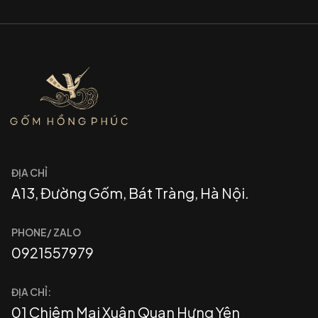
ĐỊA CHỈ
A13, Đường Gốm, Bát Tràng, Hà Nội.
PHONE/ ZALO
0921557979
ĐỊA CHỈ:
01 Chiêm Mai Xuân Quan Hưng Yên