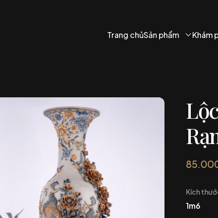
Trang chủ
Sản phẩm
Khám 
Lộc
Rạ
85.00
Kích thướ
1m6