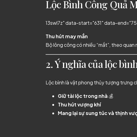
Lộc Bình Công Quả 
13swl7z" data-start="631" data-end="75
Thu hút may mắn
Bộ lông công có nhiều “mắt”, theo quan
2. Ý nghĩa của lộc bìn
Lộc bình là vật phong thủy tượng trưng c
Giữ tài lộc trong nhà
💰
Thu hút vượng khí
Mang lại sự sung túc và thịnh vư