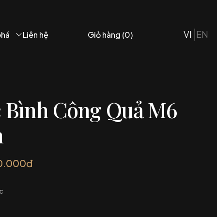
VI
EN
phá
Liên hệ
Giỏ hàng (
0
)
 Bình Công Quả M6
n
0.000đ
c