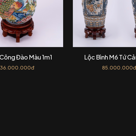
 Công Đào Màu 1m1
Lộc Bình M6 Tứ Cả
36.000.000đ
85.000.000