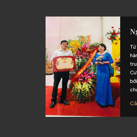
N
Từ 
hà
tr
Cư
bở
ch
Câ