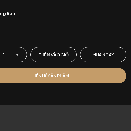
ng Rạn
n
THÊM VÀO GIỎ
MUA NGAY
LIÊN HỆ SẢN PHẨM