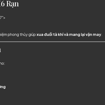
M6 Rạn
7">
 niệm phong thủy giúp
xua đuổi tà khí và mang lại vận may
.
h
ho:
ợng