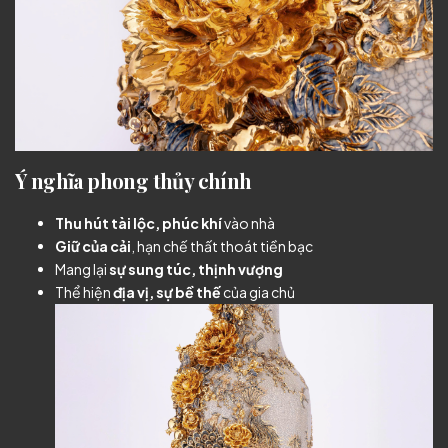
Ý nghĩa phong thủy chính
Thu hút tài lộc, phúc khí
vào nhà
Giữ của cải
, hạn chế thất thoát tiền bạc
Mang lại
sự sung túc, thịnh vượng
Thể hiện
địa vị, sự bề thế
của gia chủ