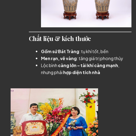
Chất liệu & kích thước
Gốm sứ Bát Tràng
: tụ khí tốt, bền
Men rạn, vẽ vàng
: tăng giá trị phong thủy
Lộc bình
càng lớn – tài khí càng mạnh
,
nhưng phải
hợp diện tích nhà