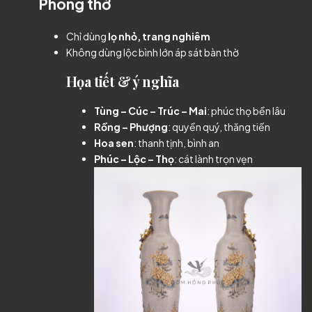
Phòng thờ
Chỉ dùng
lọ nhỏ, trang nghiêm
Không dùng lộc bình lớn áp sát bàn thờ
Họa tiết & ý nghĩa
Tùng – Cúc – Trúc – Mai
: phúc thọ bền lâu
Rồng – Phượng
: quyền quý, thăng tiến
Hoa sen
: thanh tịnh, bình an
Phúc – Lộc – Thọ
: cát lành trọn vẹn